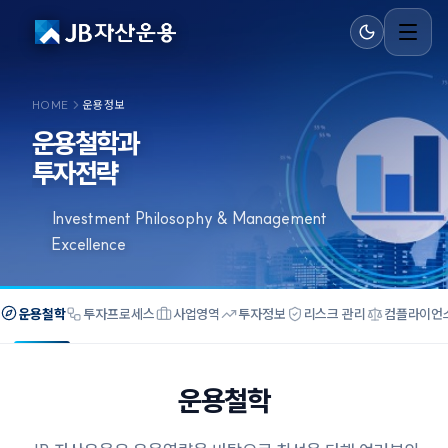
HOME
운용정보
운용철학과
투자전략
Investment Philosophy & Management
Excellence
운용철학
투자프로세스
사업영역
투자정보
리스크 관리
컴플라이언
운용철학