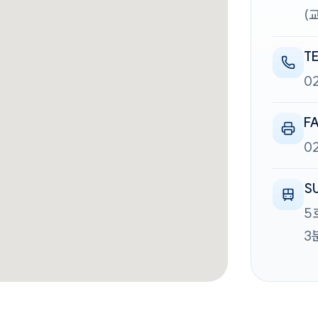
(
T
0
F
0
S
5
3